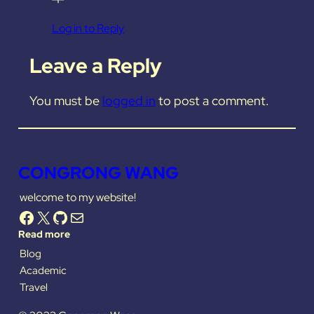
Log in to Reply
Leave a Reply
You must be
logged in
to post a comment.
CONGRONG WANG
welcome to my website!
Facebook
X
GitHub
Mail
Read more
Blog
Academic
Travel