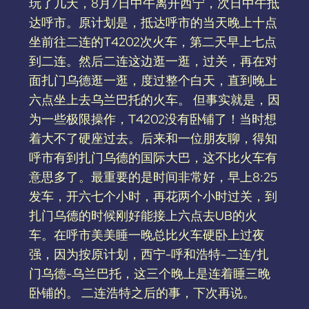
玩了几天，8月7日中午离开西宁，次日中午抵
达呼市。原计划是，抵达呼市的当天晚上十点
坐前往二连的T4202次火车，第二天早上七点
到二连。然后二连这边逛一逛，过关，再在对
面扎门乌德逛一逛，度过整个白天，直到晚上
六点坐上去乌兰巴托的火车。 但事实就是，因
为一些极限操作，T4202没有卧铺了！当时想
着大不了硬座过去。后来和一位朋友聊，得知
呼市有到扎门乌德的国际大巴，这不比火车有
意思多了。最重要的是时间非常好，早上8:25
发车，开六七个小时，再花两个小时过关，到
扎门乌德的时候刚好能接上六点去UB的火
车。在呼市美美睡一晚总比火车硬卧上过夜
强，因为按原计划，西宁-呼和浩特-二连/扎
门乌德-乌兰巴托，这三个晚上是连着睡三晚
卧铺的。 二连浩特之后的事，下次再说。